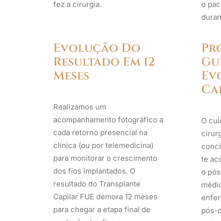
fez a cirurgia.
o pac
duran
Evolução Do
Pr
Resultado Em 12
Gu
Meses
Ev
Ca
Realizamos um
acompanhamento fotográfico a
O cui
cada retorno presencial na
cirur
clínica (ou por telemedicina)
conci
para monitorar o crescimento
te ac
dos fios implantados. O
o pós
resultado do Transplante
médic
Capilar FUE demora 12 meses
enfer
para chegar a etapa final de
pós-o