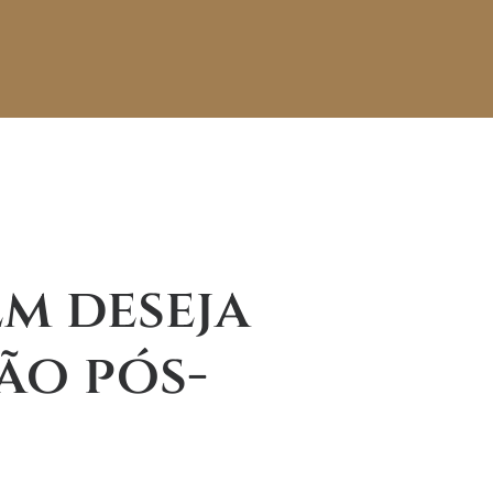
m deseja
ão pós-