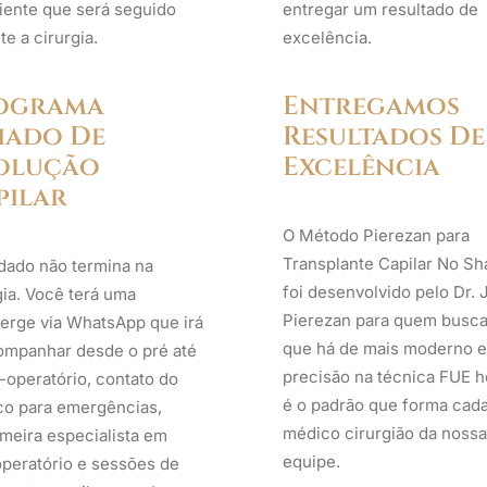
iente que será seguido
entregar um resultado de
te a cirurgia.
excelência.
ograma
Entregamos
iado De
Resultados De
olução
Excelência
pilar
O Método Pierezan para
Transplante Capilar No Sh
dado não termina na
foi desenvolvido pelo Dr. 
gia. Você terá uma
Pierezan para quem busca
erge via WhatsApp que irá
que há de mais moderno e
ompanhar desde o pré até
precisão na técnica FUE h
-operatório, contato do
é o padrão que forma cad
o para emergências,
médico cirurgião da nossa
meira especialista em
equipe.
peratório e sessões de