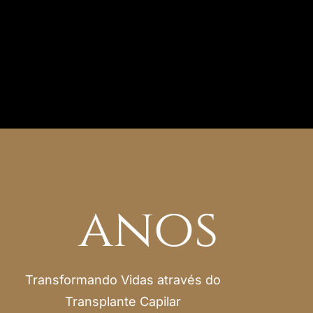
a o Método Pierezan
anos
Transformando Vidas através do
Transplante Capilar