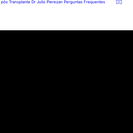
 pós Transplante
Dr Julio Pierezan
Perguntas Frequentes