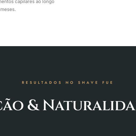
mentos capilares ao longo
 meses.
RESULTADOS NO SHAVE FUE
ção & Naturalid