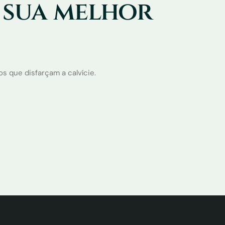
 sua melhor
 que disfarçam a calvície.