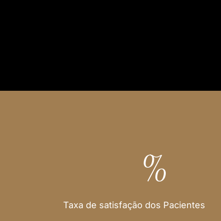
Transplante Capilar Sem Raspar de Excelência para 
medianos.
Marque sua avaliação
%
Taxa de satisfação dos Pacientes