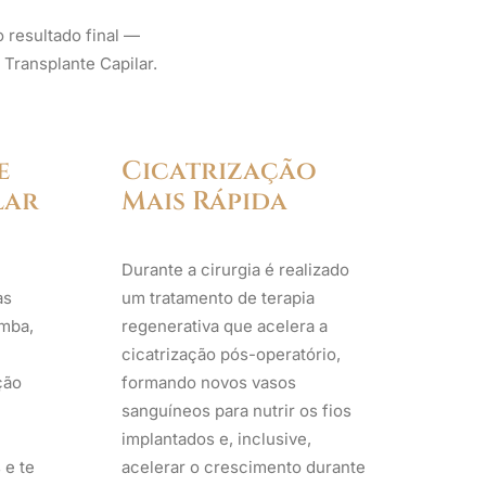
 resultado final —
 Transplante Capilar.
e
Cicatrização
lar
Mais Rápida
Durante a cirurgia é realizado
as
um tratamento de terapia
amba,
regenerativa que acelera a
cicatrização pós-operatório,
ção
formando novos vasos
sanguíneos para nutrir os fios
implantados e, inclusive,
 e te
acelerar o crescimento durante