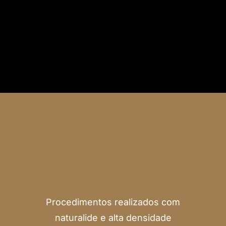
quem não aceita resultados
Conheç
Procedimentos realizados com
naturalide e alta densidade