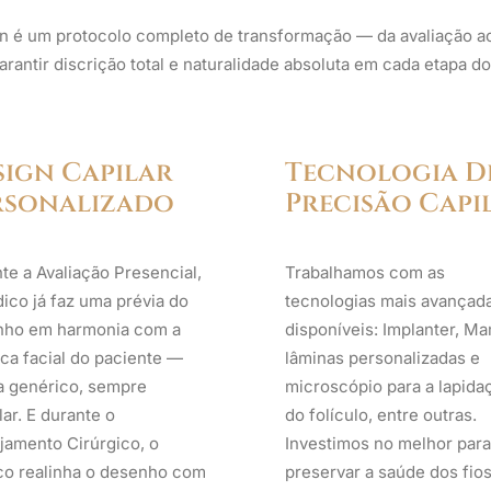
 é um protocolo completo de transformação — da avaliação ao
rantir discrição total e naturalidade absoluta em cada etapa do
sign Capilar
Tecnologia D
rsonalizado
Precisão Capi
te a Avaliação Presencial,
Trabalhamos com as
ico já faz uma prévia do
tecnologias mais avançad
nho em harmonia com a
disponíveis: Implanter, M
ica facial do paciente —
lâminas personalizadas e
 genérico, sempre
microscópio para a lapida
lar. E durante o
do folículo, entre outras.
jamento Cirúrgico, o
Investimos no melhor para
o realinha o desenho com
preservar a saúde dos fios