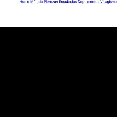
Home
Método Pierezan
Resultados
Depoimentos
Visagismo
SPAR - NO SHAVE
ios sem
 você
to.
ova vida que você vai ganhar.