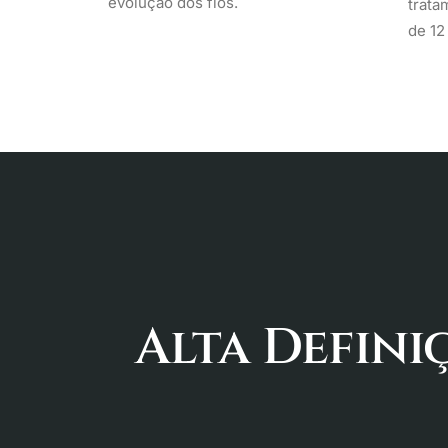
evolução dos fios.
trata
de 12
Alta Defini