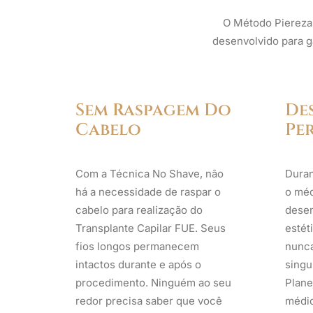
O Método Pierezan
desenvolvido para ga
Sem Raspagem Do
De
Cabelo
Pe
Com a Técnica No Shave, não
Duran
há a necessidade de raspar o
o méd
cabelo para realização do
dese
Transplante Capilar FUE. Seus
estét
fios longos permanecem
nunca
intactos durante e após o
singu
procedimento. Ninguém ao seu
Plane
redor precisa saber que você
médic