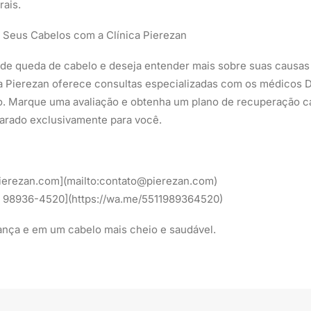
rais.
 Seus Cabelos com a Clínica Pierezan
 de queda de cabelo e deseja entender mais sobre suas causa
ca Pierezan oferece consultas especializadas com os médicos Dr
o. Marque uma avaliação e obtenha um plano de recuperação ca
parado exclusivamente para você.
pierezan.com](mailto:contato@pierezan.com)
1 98936-4520](https://wa.me/5511989364520)
iança e em um cabelo mais cheio e saudável.