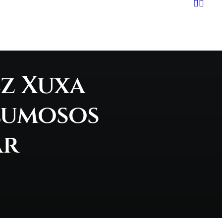
ez Xuxa
lumosos
ar