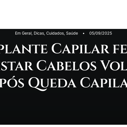
Em
Geral
,
Dicas
,
Cuidados
,
Saúde
•
05/09/2025
lante Capilar f
star Cabelos Vo
pós Queda Capil