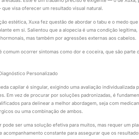
 afetadas. Este é um trabalho preciso e exigente — o de Xuxa,
 que visa oferecer um resultado visual natural.
ção estética, Xuxa fez questão de abordar o tabu e o medo qu
plante em si. Salientou que a alopecia é uma condição legítima,
e hormonais, mas também por agressões externas aos cabelos.
 é comum ocorrer sintomas como dor e coceira, que são parte 
Diagnóstico Personalizado
eda capilar é singular, exigindo uma avaliação individualizada 
es. Em vez de procurar por soluções padronizadas, é fundament
alificados para delinear a melhor abordagem, seja com medica
rgicos ou uma combinação de ambos.
ar pode ser uma solução efetiva para muitos, mas requer um pl
e acompanhamento constante para assegurar que os resultado