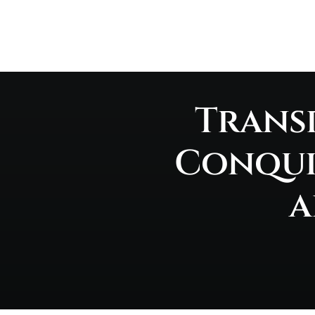
Transp
Conqui
a