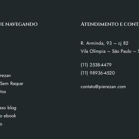
ue navegando
Atendimento e cont
R. Arminda, 93 – cj 82
Vila Olímpia – São Paulo – 
(11) 2538-4479
(11) 98936-4520
erezan
 Sem Raspar
contato@pierezan.com
tos
sso blog
so ebook
co