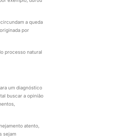
 por exemplo, durou
e circundam a queda
 originada por
do processo natural
para um diagnóstico
al buscar a opinião
mentos,
anejamento atento,
s sejam