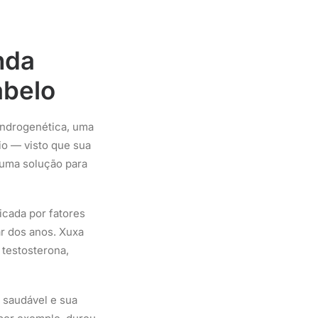
nda
abelo
androgenética, uma
io — visto que sua
 uma solução para
icada por fatores
r dos anos. Xuxa
testosterona,
 saudável e sua