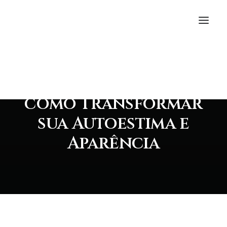
Em
Geral
,
Dicas
,
Cuidados
,
Saúde
•
06/06/2025
Transplante Capilar
e de Barba: Descubra
como Transformar
sua Autoestima e
Aparência