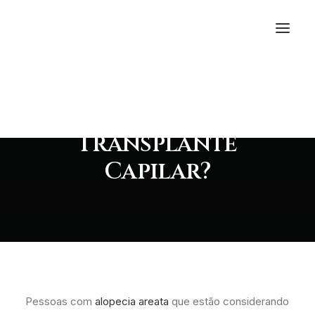
Em
Cuidados
,
Saúde
•
15/08/2023
Quem tem alopecia
areata pode fazer
Transplante
Capilar?
Pessoas com
alopecia areata
que estão considerando