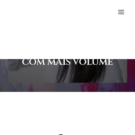
Em
Beleza
,
Mídia
•
15/08/2022
Dicas infalíveis para
deixar seu cabelo
com mais volume