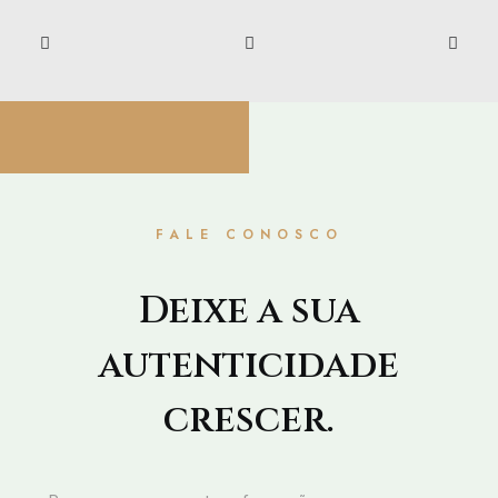
12/10/2023
O Guia Inicial para Compreender
a Perda de Cabelo
Neste guia, abordaremos as causas mais
comuns da perda de cabelo, os fatores
FALE CONOSCO
de…
Deixe a sua
autenticidade
crescer.